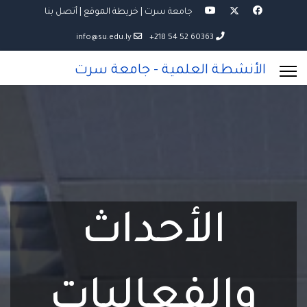
جامعة سرت
|
خريطة الموقع
| أتصل بنا
info@su.edu.ly
60363 52 54 218+
الأنشطة العلمية - جامعة سرت
الأحداث
والفعاليات