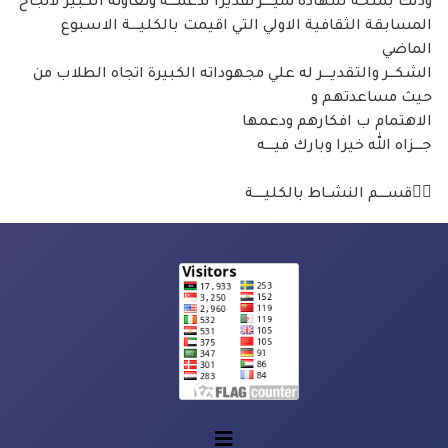
وذلك بمنحه شهادة تميـــــز تقديرا لدعمــــه وتعاونه الكبير لانجاح
المسابقة الثقافية الاولي التي اقيمت بالكليــــة الاسبوع
الماضي
الشكـــر والتقديــــر له علي مجهوداته الكبيرة اتجاه الطلاب من
حيث مساعدتهم و
الاهتمام ب افكارهم ودعمها
جــــزاه الله خيرا وبارك فيــــه
✍🏻قســــم النشــاط بالكليـــــة