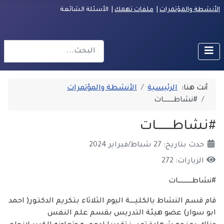
الأنشطة والمؤتمرات
|
ملفات تهمك
| الأسئلة الشائعة
البحث
r more characters for results.
أنت هنا:
الرئيسية
الأنشطة والمؤتمرات
#نشاطــــــــــات
#نشاطــــــــــات
حدث بتاريخ: 27 شباط/فبراير 2024
الزيارات: 272
#نشاطــــــــــــــات
قام قسم النشاط بالكليـــــة اليوم الثلاثاء بتكريم الدكتـور( احمد
ابو سوار) عضو هيئة التدريس بقسم علم النفس