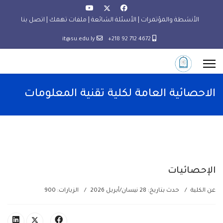
الأنشطة والمؤتمرات | الأسئلة الشائعة |
ملفات تهمك
| اتصل بنا
it@su.edu.ly
4672 712 92 218+
الاحصائية العامة لكلية تقنية المعلومات
الإحصائيات
عن الكلية
حدث بتاريخ: 28 نيسان/أبريل 2026
الزيارات: 900