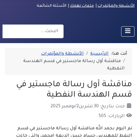
الأنشطة والمؤتمرات
|
ملفات تهمك
| الأسئلة الشائعة
البحث
r more characters for results.
أنت هنا:
الرئيسية
الأنشطة والمؤتمرات
مناقشة أول رسالة ماجستير في قسم الهندسة
النفطية
مناقشة أول رسالة ماجستير في
قسم الهندسة النفطية
حدث بتاريخ: 30 تشرين2/نوفمبر 2025
الزيارات: 505
تم اليوم بحمد الله مناقشة أول رسالة ماجستير في قسم
النفط للمهندس حسام حسن الديغة امحمد، والتي جاءت