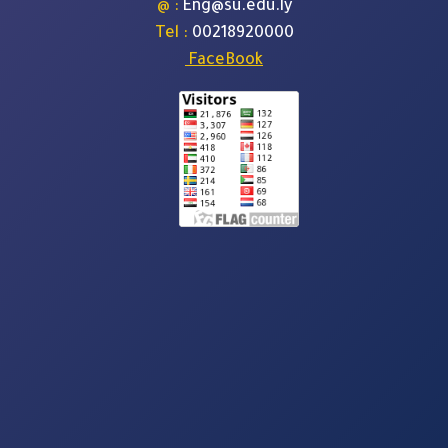
: @
Eng@su.edu.ly
: Tel
00218920000
FaceBook