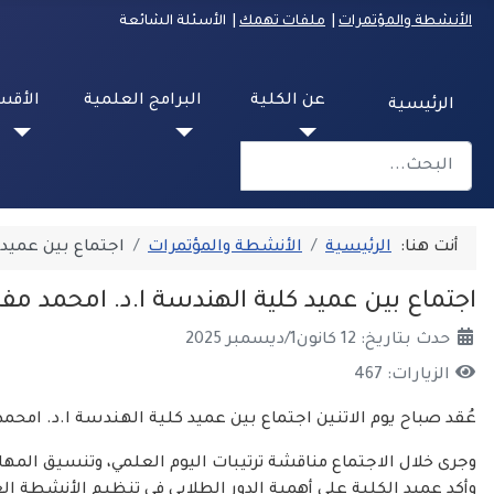
الأنشطة والمؤتمرات
|
ملفات تهمك
| الأسئلة الشائعة
عن الكلية
البرامج العلمية
الأقس
الرئيسية
البحث
Type 2 or more characters for results.
أنت هنا:
الرئيسية
الأنشطة والمؤتمرات
اجتماع بين عميد 
اجتماع بين عميد كلية الهندسة ا.د. امحمد م
حدث بتاريخ: 12 كانون1/ديسمبر 2025
الزيارات: 467
عُقد صباح يوم الاتنين اجتماع بين عميد كلية الهندسة ا.د. ام
وجرى خلال الاجتماع مناقشة ترتيبات اليوم العلمي، وتنسيق المهام
وأكد عميد الكلية على أهمية الدور الطلابي في تنظيم الأنشطة الع