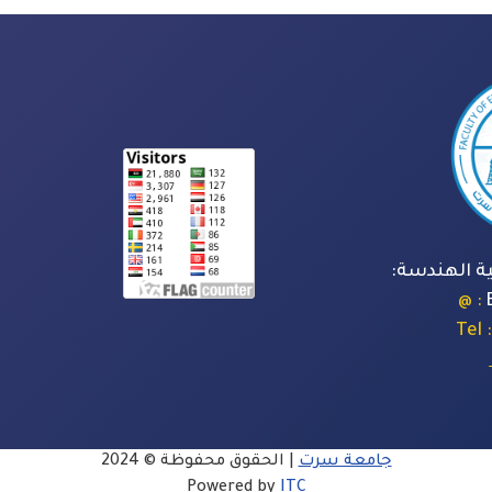
ة الهندسة:
: @
: Tel
جامعة سرت
| الحقوق محفوظة © 2024
Powered by
ITC