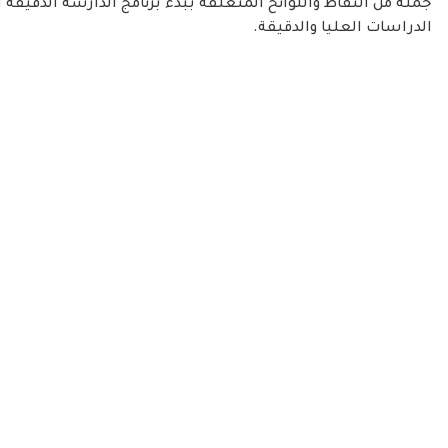
جملة من النقاط واللوائح المتعلقة ببدء برنامج الدارسة الدق
الدراسات العليا والدقيقة.