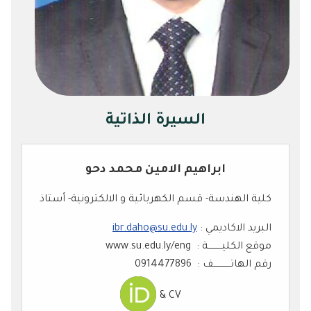
السيرة الذاتية
ابراهيم الامين محمد دحو
كلية الهندسة- قسم الكهربائية و الالكترونية- أستاذ
البريد الاكاديمي :
ibr.daho@su.edu.ly
موقع الكليــــــــــة : www.su.edu.ly/eng
رقم الهاتــــــــــــف : 0914477896
CV &