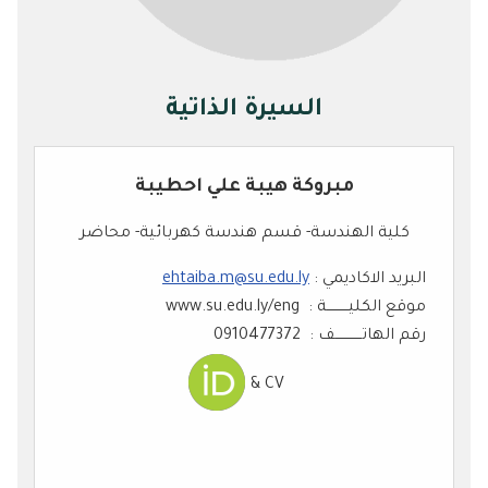
السيرة الذاتية
مبروكة هيبة علي احطيبة
كلية الهندسة- قسم هندسة كهربائية- محاضر
البريد الاكاديمي :
ehtaiba.m@su.edu.ly
موقع الكليــــــــــة : www.su.edu.ly/eng
رقم الهاتــــــــــــف : 0910477372
CV &