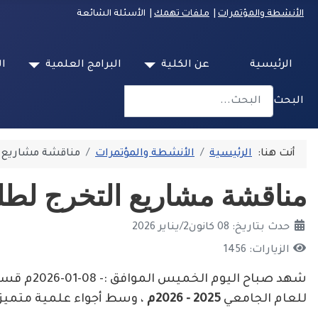
الأنشطة والمؤتمرات
|
ملفات تهمك
| الأسئلة الشائعة
الرئيسية
عن الكلية
البرامج العلمية
ال
البحث
Type 2 or more characters for results.
أنت هنا:
الرئيسية
الأنشطة والمؤتمرات
مناقشة مشاريع ال
مناقشة مشاريع التخرج لطلب
حدث بتاريخ: 08 كانون2/يناير 2026
الزيارات: 1456
شهد صباح اليوم الخميس الموافق :- 08-01-2026م قسم
للعام الجامعي
2025 - 2026م
، وسط أجواء علمية متميز