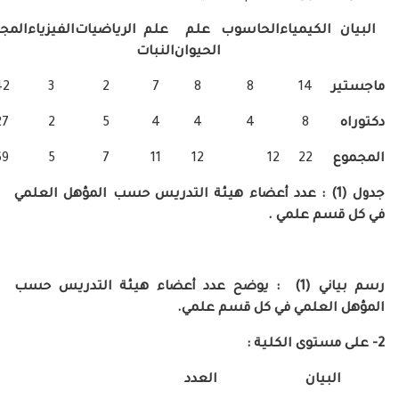
لكيمياء
الحاسوب
علم
علم
الرياضيات
الفيزياء
المجموع
الحيوان
النبات
42
3
2
7
8
8
14
27
2
5
4
4
4
8
69
5
7
11
12
12
22
ول (1) : عدد أعضاء هيئة التدريس حسب المؤهل العلمي
 علمي .
رسم بياني (1) : يوضح عدد أعضاء هيئة التدريس حسب
علمي في كل قسم علمي.
وى الكلية :
يان
العدد