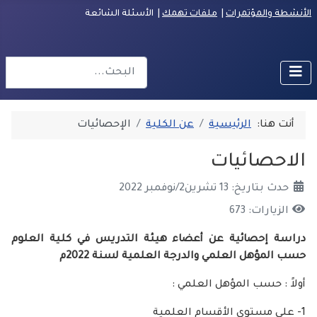
ؤتمرات
|
ملفات تهمك
| الأسئلة الشائعة
البحث
Type 2 or more characters for results.
:
الرئيسية
عن الكلية
الإحصائيات
ائيات
رين2/نوفمبر 2022
 673
صائية عن أعضاء هيئة التدريس في كلية العلوم
 العلمي والدرجة العلمية لسنة 2022م
ب المؤهل العلمي :