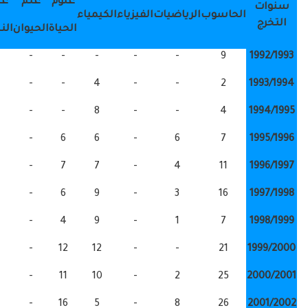
علوم
علم
علم
الحاسوب
الرياضيات
الفيزياء
الكيمياء
المجموع
الحياة
الحيوان
النبات
9
-
-
-
-
-
-
9
6
-
-
-
4
-
-
2
12
-
-
-
8
-
-
4
25
-
-
6
6
-
6
7
29
-
-
7
7
-
4
11
34
-
-
6
9
-
3
16
21
-
-
4
9
-
1
7
45
-
-
12
12
-
-
21
48
-
-
11
10
-
2
25
55
-
-
16
5
-
8
26