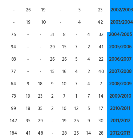
73
-
-
26
19
-
5
23
75
-
-
19
10
-
4
42
75
-
-
31
8
-
4
32
2
94
-
-
29
15
7
2
41
2
83
-
-
26
26
5
4
22
2
77
-
-
15
16
4
2
40
2
64
9
18
9
10
7
4
7
2
73
19
23
2
7
1
7
14
2
99
18
35
2
10
12
5
17
2
147
35
29
-
19
25
9
30
2
184
41
48
-
28
25
14
28
2