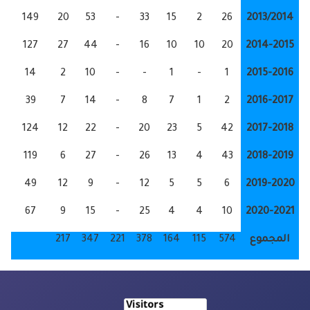
149
20
53
-
33
15
2
26
2
127
27
44
-
16
10
10
20
2
14
2
10
-
-
1
-
1
2
39
7
14
-
8
7
1
2
2
124
12
22
-
20
23
5
42
2
119
6
27
-
26
13
4
43
2
49
12
9
-
12
5
5
6
2
67
9
15
-
25
4
4
10
2
217
347
221
378
164
115
574