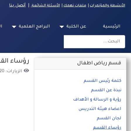
|
أتصل بنا
الأنشطة والمؤتمرات
|
ملفات تهمك
|
الأسئلة الشائعة
الرئيسية
عن الكلية
البرامج العلمية
ال
البحث
Type 2 or more characters for results.
رؤساء ال
قسم رياض اطفال
الزيارات: 320
كلمة رئيس القسم
نبذة عن القسم
رؤية و الرسالة و الأهداف
اعضاء هيئة التدريس
لجان القسم
رؤساء القسم