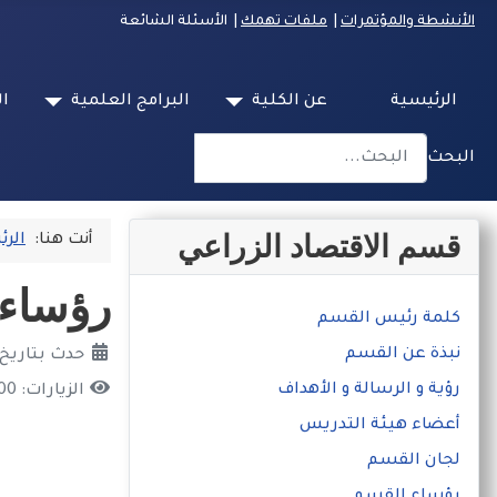
الأنشطة والمؤتمرات
|
ملفات تهمك
| الأسئلة الشائعة
الرئيسية
عن الكلية
البرامج العلمية
ال
البحث
Type 2 or more characters for results.
قسم الاقتصاد الزراعي
أنت هنا:
الرئ
رؤساء 
كلمة رئيس القسم
نبذة عن القسم
حدث بتاريخ: 04 شباط/فبراير 5
رؤية و الرسالة و الأهداف
الزيارات: 500
أعضاء هيئة التدريس
لجان القسم