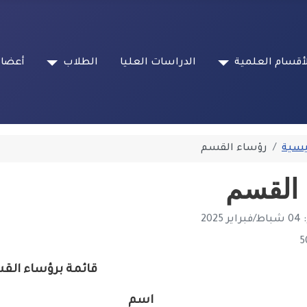
أقسام العلمية
الدراسات العليا
الطلاب
أعضاء
يسية
رؤساء القسم
القسم
202
قائمة برؤساء الق
اسم