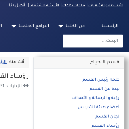
|
أتصل بنا
الأنشطة والمؤتمرات
|
ملفات تهمك
|
الأسئلة الشائعة
الرئيسية
عن الكلية
البرامج العلمية
ال
البحث
Type 2 or more characters for results.
قسم الاحياء
أنت هنا:
الرئ
رؤساء ال
كلمة رئيس القسم
الزيارات: 351
نبذة عن القسم
رؤية و الرسالة و الأهداف
أعضاء هيئة التدريس
لجان القسم
رؤساء القسم