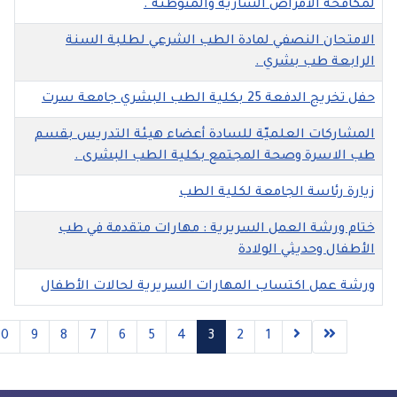
لأمراض السارية والمتوطنة .
النصفي لمادة الطب الشرعي لطلبة السنة
ب بشري .
ة الطب البشري جامعة سرت
 العلميّة للسادة أعضاء هيئة التدريس بقسم
 وصحة المجتمع بكلية الطب البشرى .
سة الجامعة لكلية الطب
 العمل السريرية : مهارات متقدمة في طب
ديثي الولادة
اكتساب المهارات السريرية لحالات الأطفال
10
9
8
7
6
5
4
3
2
1
الصفحة 3 من 27