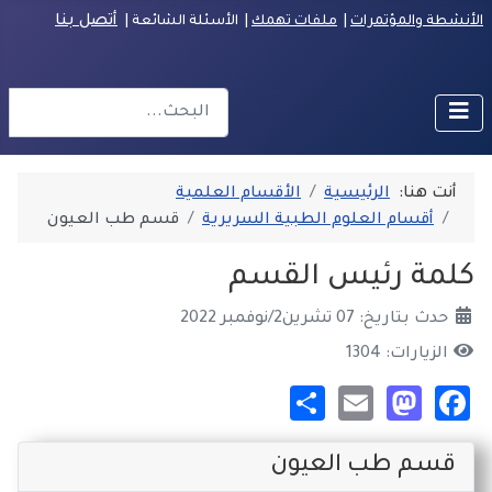
أتصل بنا
الأنشطة والمؤتمرات
|
ملفات تهمك
| الأسئلة الشائعة
|
البحث
r more characters for results.
أنت هنا:
الرئيسية
الأقسام العلمية
أقسام العلوم الطبية السريرية
قسم طب العيون
كلمة رئيس القسم
حدث بتاريخ: 07 تشرين2/نوفمبر 2022
الزيارات: 1304
Share
Mastodon
Email
Facebook
قسم طب العيون