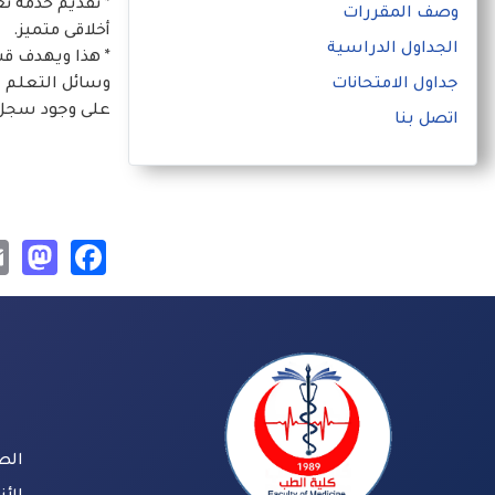
* تقديم خدمة ت
وصف المقررات
أخلاقى متميز.
الجداول الدراسية
* هذا ويهدف ق
جداول الامتحانات
وسائل التعلم ا
على وجود سجل م
اتصل بنا
on
book
الص