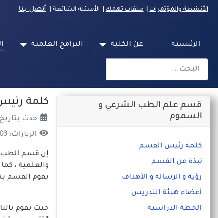
أتصل بنا
الأنشطة والمؤتمرات
|
ملفات تهمك
| الأسئلة الشائعة
|
الرئيسية
عن الكلية
البرامج العلمية
ال
البحث
Type 2 or more characters for results.
كلمة رئيس
قسم علم الطب الشرعي و
السموم
حدث بتاريخ: 03 كانون1/ديسمبر 4
الزيارات: 2203
كلمة رئيس القسم
إن قسم الطب ال
نبذة عن القسم
والعلمية ، كما 
رؤية و الرسالة و الأهداف
يقوم القسم بتد
أعضاء هيئة التدريس
الخطة الدراسية
حيث يقوم بالتال