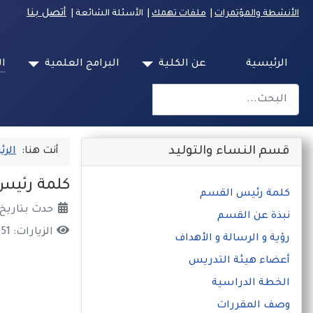
أتصل بنا
الأنشطة والمؤتمرات
|
ملفات تهمك
| الأسئلة الشائعة
|
الرئيسية
عن الكلية
البرامج العلمية
ال
البحث
Type 2 or more characters for results.
قسم النساء والتوليد
أنت هنا:
الرئ
كلمة رئيس
كلمة رئيس القسم
حدث بتاريخ: 30 تشرين2/نوفمبر 4
نبذة عن القسم
الزيارات: 1451
رؤية و الرسالة و الأهداف
أعضاء هيئة التدريس
الخطة الدراسية
وصف المقررات