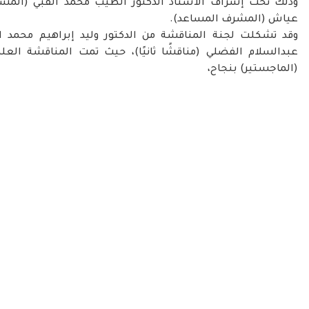
وذلك تحت إشراف الأستاذ الدكتور الطيب محمد القبي (المشر
عياش (المشرف المساعد).
وقد تشكلت لجنة المناقشة من الدكتور وليد إبراهيم محمد البرغث
عبدالسلام الفضلي (مناقشًا ثانيًا)، حيث تمت المناقشة العل
(الماجستير) بنجاح،