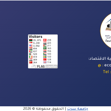
ة الاقتصاد:
: @
ec
: Tel
جامعة سرت
| الحقوق محفوظة © 2026