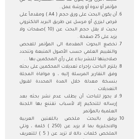
مجلة أخرى وإلا يكون قد تمت المشاركة به في
مؤتمر أو ندوة أو ورشة عمل .
أن يكون البحث على ورق حجم ( A4 ) ومقدماً على
قرص ليزري أو مرسل عن طريق البريد الالكتروني
بحيث لا يقل حجم البحث عن (10 )صفحات ولا
يزيد على 25 صفحة .
تخضع البحوث المقدمة الى المؤتمر للفحص
والتقييم العلمي حسب الأصول المتبعة وتتحدد
صلاحيتها للنشر بناء على رأي المحكمين بها . .
يلتزم الباحث بإجراء تعديلات المحكمين على بحثه
وفق التقارير المرسلة إليه ، و موافاة المجلة
بنسخة معدلة خلال المدة المحددة لقبول
التعديلات .
لا يجوز للباحث أن يطلب عدم نشر بحثه بعد
إرساله للتحكيم إلا لأسباب تقتنع بها اللجنة
العلمية بالمؤتمر
يرفق بالبحث ملخص باللغتين العربية
والانجليزية بما لا يزيد عن (250 ) كلمة ، وتلي
الملخص كلمات دالة لا تزيد عن ( 5 ) للتعريف