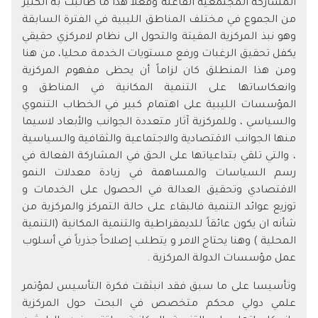
المشاركة المجتمعية الفاعلة وفعلاً هذا ما طالبت به الكثير
من الجموع في مختلف المناطق الليبية في الفترة السابقة
وهو نبذ المركزية المقيتة والتحول الى نظام لامركزي حقيقي
يكفل تحقيق الرغبات ورفع مستويات الخدمة محليا، من هنا
ومن هذا المنطلق كان لزاماً أن يحظى مفهوم المركزية
وانعكاساتها على التنمية المكانية في المناطق و
المؤسسات الليبية على اهتمام كبير في الخطاب التنموي
والسياسي ، وللمركزية آثار متعددة الجوانب والأبعاد لاسيما
منها الجوانب الاقتصادية والاجتماعية والثقافية والسياسية
، والتي تلقي بتداعياتها على الحق في المشاركة الفعالة في
رسم السياسات والمساهمة في زيادة معدلات النمو
الاقتصادي وتحقيق العدالة في الحصول على الخدمات و
توزيع عوائد التنمية فالبقاء على حالة التمركز والمركزية من
شأنه ان يكون عائقاً للديمقراطية والتنمية المكانية (التنمية
المحلية ) وهنا يحتاج الامر و يتطلب إصلاحاً جذرياً في أسلوب
عمل مؤسسات الدولة المركزية .
وتأسيسا على ما سبق فقد انبثقت فكرة التأسيس لمؤتمر
علمي دولي محكم متخصص في البحث حول المركزية