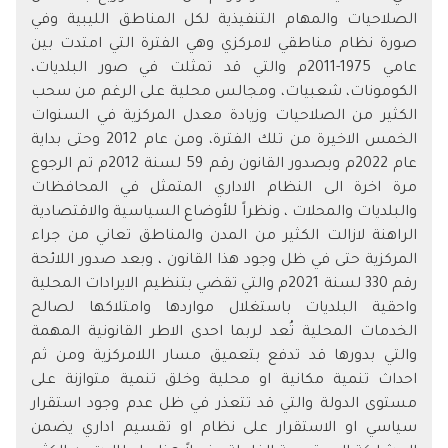
الصلاحيات والمهام التنفيذية لكل المناطق الليبية وفي
صورة نظام مناطقي لامركزي وهي الفترة التي امتدت بين
عامي 1975-2011م والتي قد تمثلت في صور البلديات،
الكومونات، شعبيات، ومجالس محلية على الرغم من سحب
الكثير من الصلاحيات وزيادة معدل المركزية في السنوات
الخمس الاخيرة من تلك الفترة، ومن عام 2012 وحتى بداية
عام 2022م وبصدور القانون رقم 59 لسنة 2012م تم الرجوع
مرة اخرة الى النظام الاداري المتمثل في المحافظات
والبلديات والمحلات ، ونظراً للأوضاع السياسية والاقتصادية
الراهنة لازالت الكثير من المدن والمناطق تعاني من جراء
المركزية حتى في ظل وجود هذا القانون ، وبعد صدور اللائحة
رقم 330 لسنة 2021م والتي تقضي بتنظيم الايرادات المحلية
واحقية البلديات باستغلال مواردها وامتلاكها لصالح
الخدمات المحلية تُعد لربما احدى الاطر القانونية المهمة
والتي بدورها قد تدفع بتعميق مسار اللامركزية ومن ثم
احداث تنمية مكانية او محلية وخلق تنمية متوازنة على
مستوى الدولة والتي قد تتعذر في ظل عدم وجود استقرار
سياسي او الاستقرار على نظام او تقسيم اداري يضمن