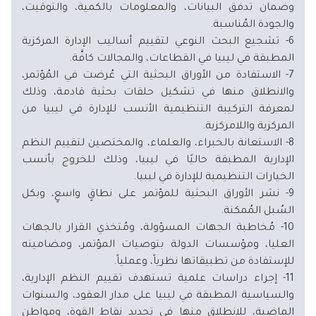
وضمان تدفق البيانات، والمعلومات بالكمية، والتوقيت،
والجودة المُناسبة.
6- تشجيع البحث النوعي لتقييم أساليب الإدارة المركزية
المطبقة في ليبيا في القطاعات، والمجالات كافَّة.
7- الاستفادة من الأوراق البحثية التي عُرضت في المُؤتمر،
والانطلاق منها في تشكيل حلقات بحثية قادمة، وذلك
لمعرفة التركيبة التنظيمية الأنسب للإدارة في ليبيا من
المركزية واللامركزية.
8- الاستعانة بالخبراء، والعلماء، والمختصين لتقييم النظم
الإدارية المطبقة حاليًا في ليبيا، وذلك للخروج بأنسب
الخيارات التنظيمية للإدارة في ليبيا.
9- نشر الأوراق البحثية للمؤتمر على نطاقٍ واسعٍ، وبكل
السُبل المُمكنة.
10- مُخاطبة الجهات المسؤولة، ومُتخذي القرار بالجهات
العليا، ومؤسسات الدولة بتوصيات المؤتمر، ومضامينه
للإستفادة من تطبيقاتها نظرياً، وعملياً.
11- إجراء دراسات علمية تستهدف تقييم النظم الإدارية،
والسياسية المطبقة في ليبيا على مدار العقود، والسنوات
الماضية، للانطلاق منها في تحديد نقاط القوة، ومواطن