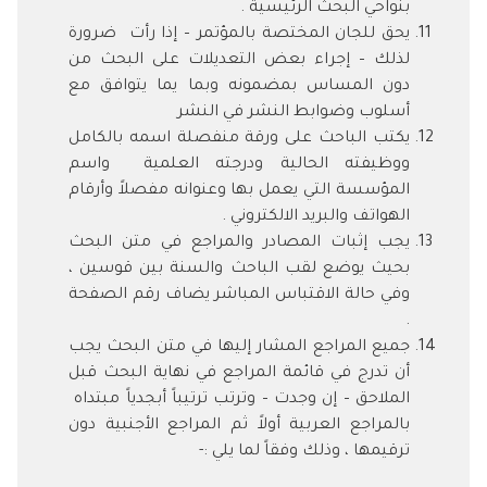
بنواحي البحث الرئيسية .
يحق للجان المختصة بالمؤتمر – إذا رأت ضرورة
لذلك – إجراء بعض التعديلات على البحث من
دون المساس بمضمونه وبما يما يتوافق مع
أسلوب وضوابط النشر في النشر
يكتب الباحث على ورقة منفصلة اسمه بالكامل
ووظيفته الحالية ودرجته العلمية واسم
المؤسسة التي يعمل بها وعنوانه مفصلاً وأرقام
الهواتف والبريد الالكتروني .
يجب إثبات المصادر والمراجع في متن البحث
بحيث يوضع لقب الباحث والسنة بين قوسين ،
وفي حالة الاقتباس المباشر يضاف رقم الصفحة
.
جميع المراجع المشار إليها في متن البحث يجب
أن تدرج في قائمة المراجع في نهاية البحث قبل
الملاحق – إن وجدت – وترتب ترتيباً أبجدياً مبتداه
بالمراجع العربية أولاً ثم المراجع الأجنبية دون
ترقيمها ، وذلك وفقاً لما يلي :-