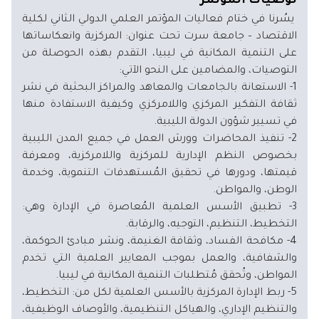
توصيات المؤتمر
يسُرنا في ختام فعاليات المؤتمر العلمي الدولي الثاني لكلية
الاقتصاد – جامعة سرت تحت عنوان: المركزية وانعكاساتها
على التنمية المكانية في ليبيا، التقدم بهذه الحوصلة من
التوصيات، والمضامين على النحو الآتي:
1- الاستعانة بالجامعات والمعاهد والمراكز البحثية في نشر
ثقافة التفكير المركزي واللامركزي وكيفية الاستفادة منها
في تسيير شؤون الدولة الليبية.
2- تنفيذ المحاضرات وورش العمل في جميع المدن الليبية
بخصوص النظم الإدارية للمركزية واللامركزية، ومعرفة
قيمتها، ودورها في تحقيق المُستهدفات التنموية، وخدمة
الوطن، والمواطن.
3- تطبيق الأسس العلمية المُعاصرة في الإدارة وهي:
التخطيط، التنظيم، التوجيه، والرقابة.
4- مكافحة الفساد، وثقافة الغنيمة، ونشر مبادئ الحوكمة،
والشفافية، والعمل بموجب المعايير العلمية التي تخدم
المواطن، وتُحقق مُتطلبات التنمية المكانية في ليبيا.
5- ربط الإدارة المركزية بالأسس العلمية لكل من: التخطيط،
والتنظيم الإداري، والهياكل التنظيمية، والأوصاف الوظيفية،