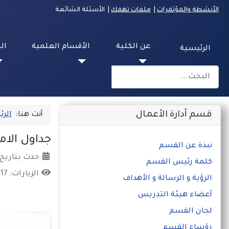
الأنشطة والمؤتمرات
|
ملفات تهمك
| الأسئلة الشائعة
عن الكلية
الأقسام العلمية
ال
الرئيسية
البحث
Type 2 or more characters for results.
قسم أدارة الأعمال
أنت هنا:
الرئ
جداول الام
نبذة عن القسم
حدث بتاريخ: 30 تشرين2/نوفمبر 3
كلمة رئيس القسم
الزيارات: 617
الرؤية و الرسالة و الأهداف
أعضاء هيئة التدريس
لجان القسم
رؤساء القسم