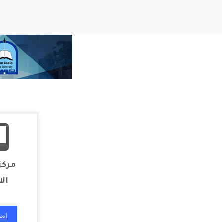
مركز
الا
اضغ