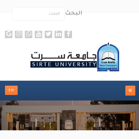
البحث
ults.
EN